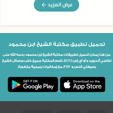
عرض المزيد
تحميل تطبيق مكتبة الشيخ ابن محمود
من هنا يمكن تحميل تطبيقات مكتبة الشيخ ابن محمود رحمه الله على
نظامَي أندرويد و أو آي إس (iOS). تضم المكتبة جميع كتب ورسائل الشيخ
بصيغتَي النص و PDF، مع إمكانيات برمجية متطورة.