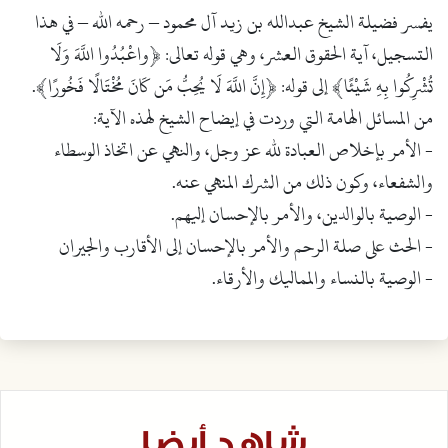
يفسر فضيلة الشيخ عبدالله بن زيد آل محمود – رحمه الله – في هذا
التسجيل، آية الحقوق العشر، وهي قوله تعالى: ﴿واعْبُدُوا اللَّهَ وَلَا
تُشْرِكُوا بِهِ شَيْئًا﴾ إلى قوله: ﴿إِنَّ اللَّهَ لَا يُحِبُّ مَن كَانَ مُخْتَالًا فَخُورًا﴾.
من المسائل الهامة التي وردت في إيضاح الشيخ لهذه الآية:
- الأمر بإخلاص العبادة لله عز وجل، والنهي عن اتخاذ الوسطاء
والشفعاء، وكون ذلك من الشرك المنهي عنه.
- الوصية بالوالدين، والأمر بالإحسان إليهم.
- الحث على صلة الرحم والأمر بالإحسان إلى الأقارب والجيران
- الوصية بالنساء والمماليك والأرقاء.
شاهد أيضا