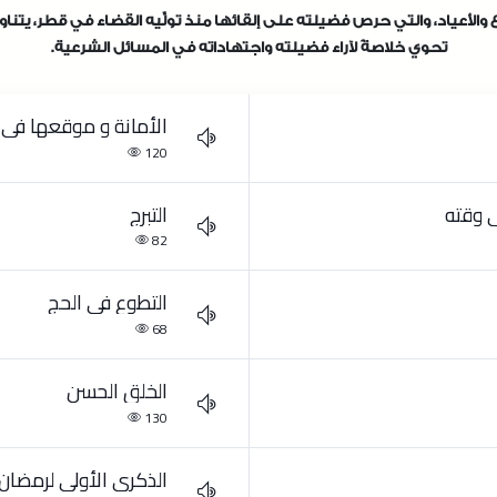
الأعياد، والتي حرص فضيلته على إلقائها منذ تولِّيه القضاء في قطر، ي
تحوي خلاصةً لآراء فضيلته واجتهاداته في المسائل الشرعية.
الأمانة و موقعها في 
120
ي وقته
التبرج
82
التطوع في الحج
68
الخلق الحسن
130
الذكرى الأولى لرمضان