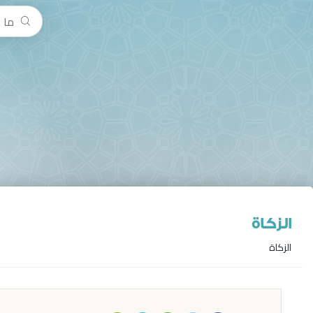
الزكاة
الزكاة