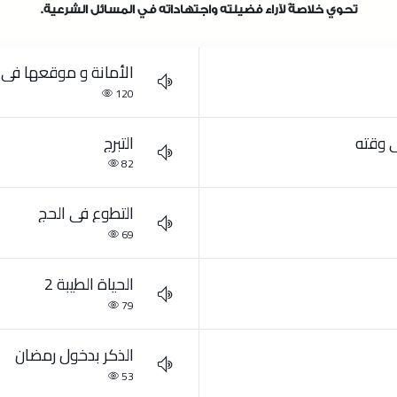
تحوي خلاصةً لآراء فضيلته واجتهاداته في المسائل الشرعية.
الأمانة و موقعها في 
120
ي وقته
التبرج
82
التطوع في الحج
69
الحياة الطيبة 2
79
الذكر بدخول رمضان
53