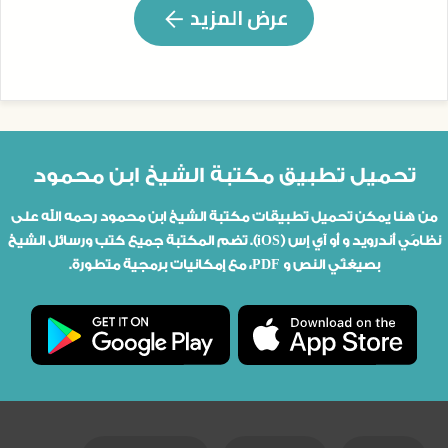
عرض المزيد
تحميل تطبيق مكتبة الشيخ ابن محمود
من هنا يمكن تحميل تطبيقات مكتبة الشيخ ابن محمود رحمه الله على
نظامَي أندرويد و أو آي إس (iOS). تضم المكتبة جميع كتب ورسائل الشيخ
بصيغتَي النص و PDF، مع إمكانيات برمجية متطورة.