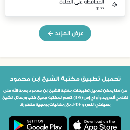
المحافظة على الصلاة
77
عرض المزيد
تحميل تطبيق مكتبة الشيخ ابن محمود
من هنا يمكن تحميل تطبيقات مكتبة الشيخ ابن محمود رحمه الله على
نظامَي أندرويد و أو آي إس (iOS). تضم المكتبة جميع كتب ورسائل الشيخ
بصيغتَي النص و PDF، مع إمكانيات برمجية متطورة.