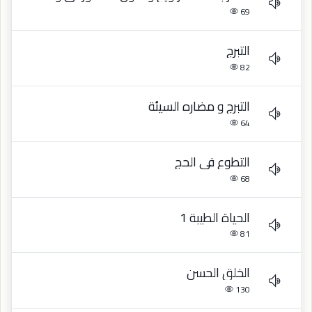
69
التبرج
82
التبرج و مضاره السيئة
64
التطوع في الحج
68
الحياة الطيبة 1
81
الخلق الحسن
130