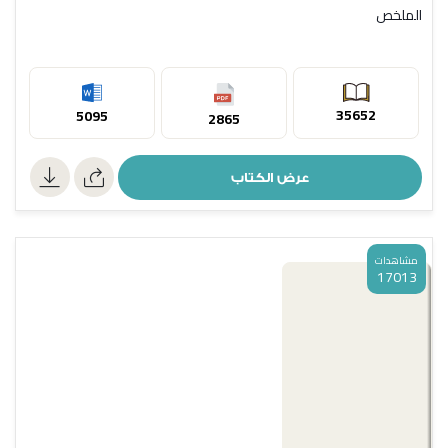
الملخص
35652
5095
2865
عرض الكتاب
مشاهدات
17013