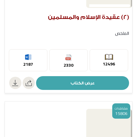
(2) عقيدة الإسلام والمسلمين
الملخص
12496
2187
2330
عرض الكتاب
مشاهدات
15806