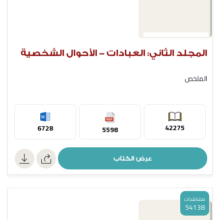
المجلد الثاني: العبادات - الأحوال الشخصية
الملخص
42275
6728
5598
عرض الكتاب
مشاهدات
54138