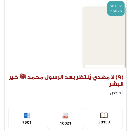
مشاهدات
56675
(9) لا مهدي يُنتظر بعد الرسول محمد ﷺ خير
البشر
الملخص
39153
7501
10021