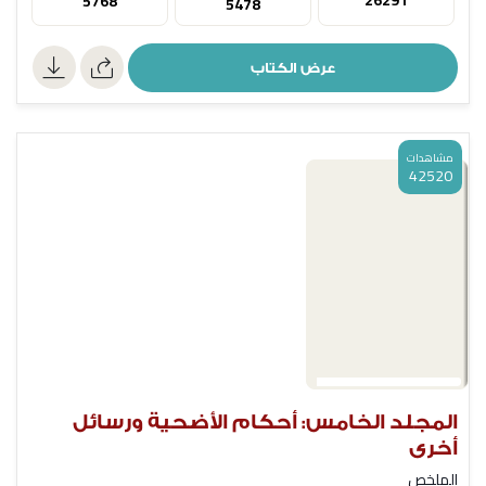
5768
5478
عرض الكتاب
مشاهدات
42520
المجلد الخامس: أحكام الأضحية ورسائل
أخرى
الملخص