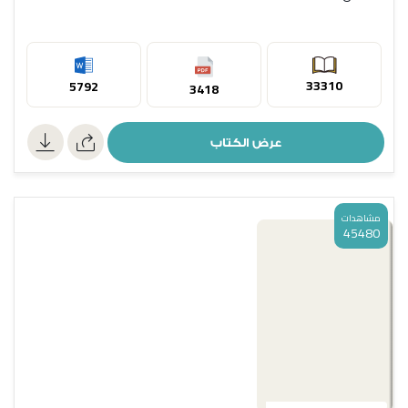
33310
5792
3418
عرض الكتاب
مشاهدات
45480