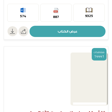
9325
574
887
عرض الكتاب
مشاهدات
14441