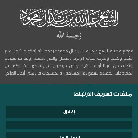
موقع فضيلة الشيخ عبدالله بن زيد آل محمود رحمه الله يُقدّم جانبًا من علم
الشيخ وكتبه، ويُعرّف بحياته الزاخرة بالفضل والخير للجميع. وقد تم تنفيذه
بإشراف من قبلنا أولاد الشيخ ونحن حريصون على توفير هذا الكم من
المعلومات المفيدة لينتفع بها المسلمون والمسلمات في شتى أنحاء العالم.
ملفات تعريف الارتباط
إغلاق
حقوق النشر© 1999-2025 موقع الشيخ عبدالله بن زيد آل محمود
الأحكام والشروط
سياسة الخصوصية