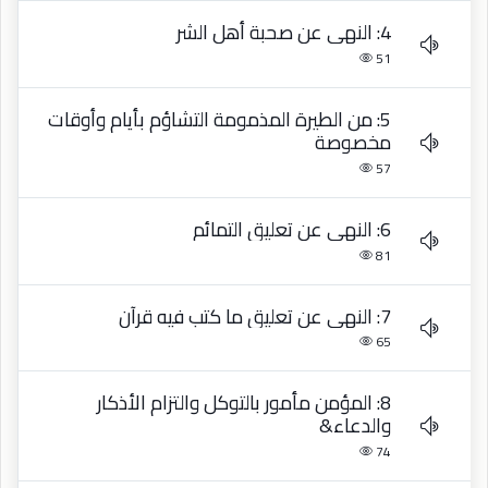
4: النهي عن صحبة أهل الشر
51
5: من الطيرة المذمومة التشاؤم بأيام وأوقات
مخصوصة
57
6: النهي عن تعليق التمائم
81
7: النهي عن تعليق ما كتب فيه قرآن
65
8: المؤمن مأمور بالتوكل والتزام الأذكار
والدعاء&
74