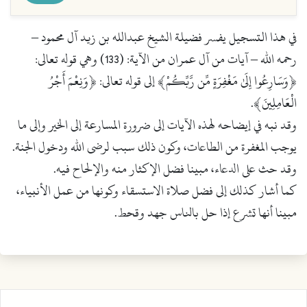
في هذا التسجيل يفسر فضيلة الشيخ عبدالله بن زيد آل محمود –
رحمه الله – آيات من آل عمران من الآية: (133) وهي قوله تعالى:
﴿وَسَارِعُوا إِلَىٰ مَغْفِرَةٍ مِّن رَّبِّكُمْ﴾ إلى قوله تعالى: ﴿وَنِعْمَ أَجْرُ
الْعَامِلِينَ﴾.
وقد نبه في إيضاحه لهذه الآيات إلى ضرورة المسارعة إلى الخير وإلى ما
يوجب المغفرة من الطاعات، وكون ذلك سبب لرضى الله ودخول الجنة.
وقد حث على الدعاء، مبينا فضل الإكثار منه والإلحاح فيه.
كما أشار كذلك إلى فضل صلاة الاستسقاء وكونها من عمل الأنبياء،
مبينا أنها تشرع إذا حل بالناس جهد وقحط.