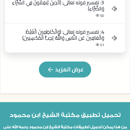
3: تفسير قوله تعالى: ﴿الَّذِينَ يُنفِقُونَ فِي السَّرَّاءِ
وَالضَّرَّاءِ﴾
50
4: تفسير قوله تعالى: ﴿وَالْكَاظِمِينَ الْغَيْظَ
وَالْعَافِينَ عَنِ النَّاسِ وَاللَّهُ يُحِبُّ الْمُحْسِنِينَ﴾
51
عرض المزيد
تحميل تطبيق مكتبة الشيخ ابن محمود
من هنا يمكن تحميل تطبيقات مكتبة الشيخ ابن محمود رحمه الله على