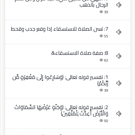
الرجال بالذهب
39
7: تسن الصلاة للاستسقاء إذا وقع جدب وقحط
55
8: صفة صلاة الاستسقاء&
62
1: تفسير قوله تعالى: ﴿وَسَارِعُوا إِلَىٰ مَغْفِرَةٍ مِّن
رَّبِّكُمْ﴾
39
2: تفسير قوله تعالى: ﴿وَجَنَّةٍ عَرْضُهَا السَّمَاوَاتُ
وَالْأَرْضُ أُعِدَّتْ لِلْمُتَّقِينَ﴾
50