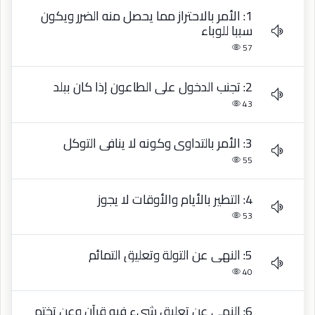
1: الأمر بالاحتراز مما يحصل منه الضرر ويكون
سببا للوباء
57
2: تجنب الدخول على الطاعون إذا كان ببلد
43
3: الأمر بالتداوي وكونه لا ينافي التوكل
55
4: التطير بالأيام والأوقات لا يجوز
53
5: النهي عن التولة وتعليق التمائم
40
6: النهي عن تعليق شيء فيه قرآن وعن تختم