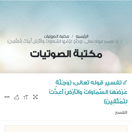
الرئيسية
مكتبة الصوتيات
2: تفسير قوله تعالى: ﴿وَجَنَّةٍ عَرْضُهَا السَّمَاوَاتُ وَالْأَرْضُ أُعِدَّتْ لِلْمُتَّقِينَ﴾
مكتبة الصوتيات
2: تفسير قوله تعالى: ﴿وَجَنَّةٍ
عَرْضُهَا السَّمَاوَاتُ وَالْأَرْضُ أُعِدَّتْ
لِلْمُتَّقِينَ﴾
التفسير