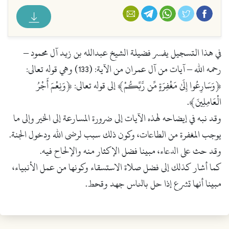
فيسبوك
تويتر
واتس أب
تليجرام
البريد الإلكتروني
في هذا التسجيل يفسر فضيلة الشيخ عبدالله بن زيد آل محمود –
رحمه الله – آيات من آل عمران من الآية: (133) وهي قوله تعالى:
﴿وَسَارِعُوا إِلَىٰ مَغْفِرَةٍ مِّن رَّبِّكُمْ﴾ إلى قوله تعالى: ﴿وَنِعْمَ أَجْرُ
الْعَامِلِينَ﴾.
وقد نبه في إيضاحه لهذه الآيات إلى ضرورة المسارعة إلى الخير وإلى ما
يوجب المغفرة من الطاعات، وكون ذلك سبب لرضى الله ودخول الجنة.
وقد حث على الدعاء، مبينا فضل الإكثار منه والإلحاح فيه.
كما أشار كذلك إلى فضل صلاة الاستسقاء وكونها من عمل الأنبياء،
مبينا أنها تشرع إذا حل بالناس جهد وقحط.