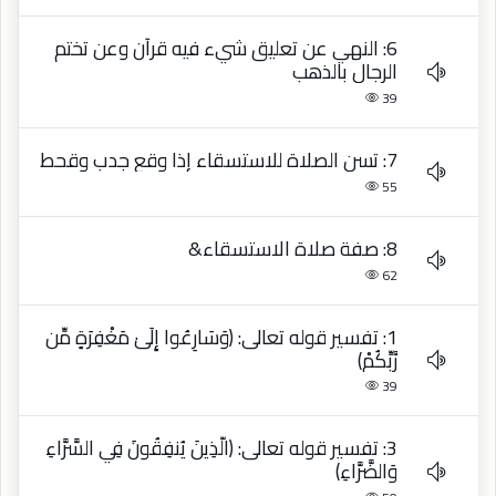
6: النهي عن تعليق شيء فيه قرآن وعن تختم
الرجال بالذهب
39
7: تسن الصلاة للاستسقاء إذا وقع جدب وقحط
55
8: صفة صلاة الاستسقاء&
62
1: تفسير قوله تعالى: ﴿وَسَارِعُوا إِلَىٰ مَغْفِرَةٍ مِّن
رَّبِّكُمْ﴾
39
3: تفسير قوله تعالى: ﴿الَّذِينَ يُنفِقُونَ فِي السَّرَّاءِ
وَالضَّرَّاءِ﴾