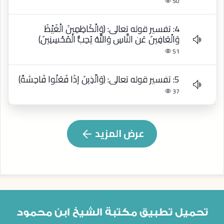
50
4: تفسير قوله تعالى: ﴿وَالْكَاظِمِينَ الْغَيْظَ
وَالْعَافِينَ عَنِ النَّاسِ وَاللَّهُ يُحِبُّ الْمُحْسِنِينَ﴾
51
5: تفسير قوله تعالى: ﴿وَالَّذِينَ إِذَا فَعَلُوا فَاحِشَةً﴾
37
عرض المزيد
تحميل تطبيق مكتبة الشيخ ابن محمود