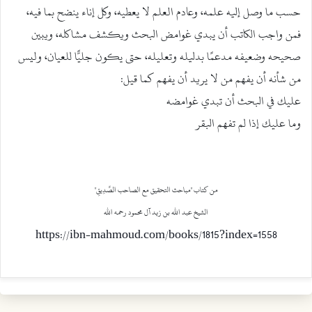
حسب ما وصل إليه علمه، وعادم العلم لا يعطيه، وكل إناء ينضح بما فيه،
فمن واجب الكاتب أن يبدي غوامض البحث ويكشف مشاكله، ويبين
صحيحه وضعيفه مدعمًا بدليله وتعليله، حتى يكون جليًّا للعيان، وليس
من شأنه أن يفهم من لا يريد أن يفهم كما قيل:
عليك في البحث أن تبدي غوامضه
وما عليك إذا لم تفهم البقر
من كتاب "مباحث التحقيق مع الصاحب الصَّدِيقِ"
الشيخ عبد الله بن زيد آل محمود رحمه الله
https://ibn-mahmoud.com/books/1815?index=1558