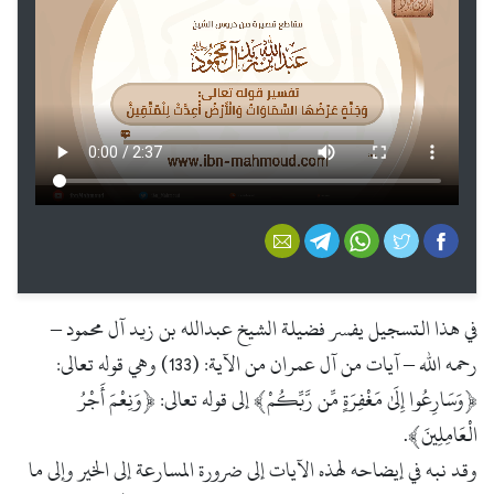
فيسبوك
تويتر
واتس أب
تليجرام
البريد الإلكتروني
في هذا التسجيل يفسر فضيلة الشيخ عبدالله بن زيد آل محمود –
رحمه الله – آيات من آل عمران من الآية: (133) وهي قوله تعالى:
﴿وَسَارِعُوا إِلَىٰ مَغْفِرَةٍ مِّن رَّبِّكُمْ﴾ إلى قوله تعالى: ﴿وَنِعْمَ أَجْرُ
الْعَامِلِينَ﴾.
وقد نبه في إيضاحه لهذه الآيات إلى ضرورة المسارعة إلى الخير وإلى ما