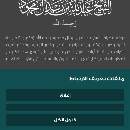
موقع فضيلة الشيخ عبدالله بن زيد آل محمود رحمه الله يُقدّم جانبًا من علم
الشيخ وكتبه، ويُعرّف بحياته الزاخرة بالفضل والخير للجميع. وقد تم تنفيذه
بإشراف من قبلنا أولاد الشيخ ونحن حريصون على توفير هذا الكم من
المعلومات المفيدة لينتفع بها المسلمون والمسلمات في شتى أنحاء العالم.
ملفات تعريف الارتباط
إغلاق
حقوق النشر© 1999-2025 موقع الشيخ عبدالله بن زيد آل محمود
الأحكام والشروط
سياسة الخصوصية
قبول الكل