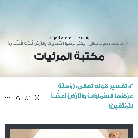
الرئيسية
مكتبة المرئيات
2: تفسير قوله تعالى: ﴿وَجَنَّةٍ عَرْضُهَا السَّمَاوَاتُ وَالْأَرْضُ أُعِدَّتْ لِلْمُتَّقِينَ﴾
مكتبة المرئيات
2: تفسير قوله تعالى: ﴿وَجَنَّةٍ
عَرْضُهَا السَّمَاوَاتُ وَالْأَرْضُ أُعِدَّتْ
لِلْمُتَّقِينَ﴾